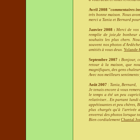
Avril 2008 "
commentaires insc
très bonne maison. Nous avons 
merci a Tania et Bernard pou
Janvier 2008 :
Merci de vos
remplie de joie,de bonheur 
souhaits les plus chers. No
souvent nos photos d'Ardèche 
amitiés à vous deux.
Yolande 
Septembre 2007 :
Bonjour, c
retour à la maison, que nou
magnifiques, des gens chaleur
Avec nos meilleurs sentiments
Août 2007
:
Tania, Bernard,
Je tenais encore à vous remerc
le temps a été un peu caprici
relativiser... En partant lundi
appétissantes et peu chères, 
plus chargés qu'à l'arrivée a
enverrai des photos lorsque to
Bien cordialement
Chantal Jo