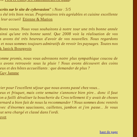
rits sur le site de cybevasion
" :
Note : 5/5
été très bien recus. Proprietaires très agréables et cuisine excellente
r leur accueil
Etienne & Marion
 bons voeux. Nous vous souhaitons à notre tour une très bonne année
ainsi qu'une très bonne santé. Que 2008 voit la réalisation de vos
us avons été très heureux d'avoir de vos nouvelles. Nous regardons
et nous sommes toujours admiratifs de revoir les paysages. Toutes nos
& Janick Bourgeois
omme promis, nous vous adressons notre plus sympathique coucou de
s avons retrouvée sous la pluie ! Nous avons découvert des coins
eux et des hôtes accueillants : que demander de plus ?
Guy Jamme
ier pour l'excellent séjour que nous avons passé chez vous...
eux et frisquet, mais cette semaine s'annonce bien pire... donc il faut
 on a failli dévaliser la boucherie du Cros tellement il y avait de choses
Bernard a bien fait de nous la recommander ! Nous sommes donc rentrés
vec d'énormes saucissons, caillettes, jambon et j'en passe... Je vous
ut sera chargé et classé dans l'ordi.
uvet
haut de page