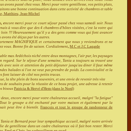
s avons passé chez vous. Merci pour votre gentillesse, vos petits plats,
aitons une bonne continuation dans cette activité de chambres et table
e, Matthieu, Jean-Michel
a
, e
ncore merci pour ce court séjour passé chez vous samedi soir. Nous
enais à vous dire que des 4 chambres d'hôtes visitées, c'est la votre qui
e loin !!! Heureusement qu'il y a des gens comme vous qui font avancer
s avons été déçus par les autres.
artement MAGNIFIQUE et certainement que nous y reviendrons et ne
ez vous. Bonne fin de saison. Cordialement
,
M.C et J.C Lagarde
able mas Ardéchois niché entre deux montagnes, l'air pur, les paysages
n regard. Sur le séjour d'une semaine, Tania a toujours su trouvé une
rés avec soin et attention du petit déjeuner jusqu'au diner il faut même
des balades si l'on ne veut pas prendre de poids. La convivialité et la
font laisser de côté nos petits tracas.
e, la tête plein de bons souvenirs, et une envie de revenir très vite
s de souhaits pour la réussite de ce beau projet, une adresse à retenir
os bisous
Patricia & Hervé d'Hem (dans le Nord)
 deux, encore merci pour votre chaleureux accueil, malgré "la fatigue"
Tout le groupe a été enchanté par votre maison et également par la
ait peut être à bientôt.
François et tout le groupe de randonneur de
Tania et Bernard pour leur sympathique accueil, malgré notre arrivée
e de gentillesse dans un cadre chaleureux où il fait bon rester. Merci
ns
.
Fred et Chris, les vadrouilleurs en quad
.