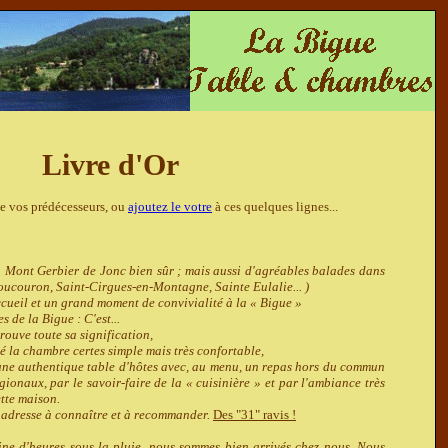
Livre d'Or
e vos prédécesseurs, ou
ajoutez le votre
à ces quelques lignes...
 Mont Gerbier de Jonc bien sûr ; mais aussi d'agréables balades dans
, Coucouron, Saint-Cirgues-en-Montagne, Sainte Eulalie... )
cueil et un grand moment de convivialité à la « Bigue »
s de la Bigue : C'est...
rouve toute sa signification,
é la chambre certes simple mais très confortable,
 une authentique table d'hôtes avec, au menu, un repas hors du commun
gionaux, par le savoir-faire de la « cuisinière » et par l'ambiance très
tte maison.
 adresse à connaître et à recommander.
Des "31" ravis !
ine d'heures sous la pluie, nous sommes bien arrivés chez nous. Nous