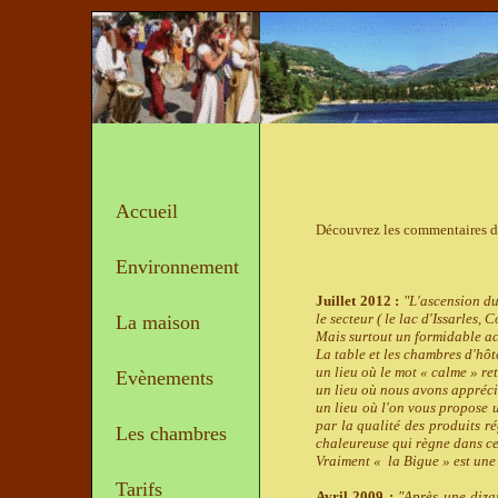
Accueil
Découvrez les commentaires d
Environnement
Juillet 2012 :
"L'ascension du
le secteur ( le lac d'Issarles
La maison
Mais surtout un formidable ac
La table et les chambres d'hôte
un lieu où le mot « calme » ret
Evènements
un lieu où nous avons appréci
un lieu où l'on vous propose
par la qualité des produits ré
Les chambres
chaleureuse qui règne dans ce
Vraiment « la Bigue » est une
Tarifs
Avril 2009 :
"Après une diza