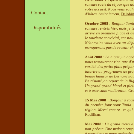
sommes ravis du séjour que nou
votre accueil. Nous vous souh
Contact
d'hôtes. Amicalement,
Delphin
Octobre 2008
: Bonjour Tani
Disponibilités
sommes rentrés hier, mais je t
arrive en première place et d
le tourisme convivial, car nou
Néanmoins vous avez un dép
manquerons pas de revenir ch
Août 2008 :
La bigue, un agré
nous ressourcent rien que d'u
variété des petits plats prépa
inscrire au programme de gran
bonne humeur de Bernard nous 
En résumé, on repart de la Bigu
Un grand grand Merci et plein
et à user sans modération. Gr
15 Mai 2008 :
Bonjour à vous
du premier jour pour Tania. 
région. Merci encore et qui s
Rodilhan
.
Mai 2008 :
Un grand merci a 
non prévue. Une maison rempli
à vous deux et nous reviendro